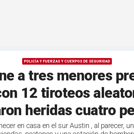
POLICÍA Y FUERZAS Y CUERPOS DE SEGURIDAD
ene a tres menores p
on 12 tiroteos aleato
aron heridas cuatro p
cer en casa en el sur Austin , al parecer, 