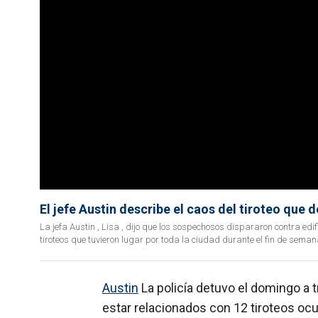
El jefe Austin describe el caos del tiroteo que 
La jefa Austin , Lisa , dijo que los sospechosos dispararon contra e
tiroteos que tuvieron lugar por toda la ciudad durante el fin de sema
Austin
La policía detuvo el domingo a 
estar relacionados con 12 tiroteos ocur