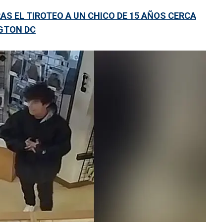
S EL TIROTEO A UN CHICO DE 15 AÑOS CERCA
NGTON DC