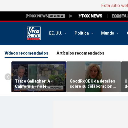
Esta sitio we
EE. UU.
Política
Mundo
Vídeos recomendados
Artículos recomendados
Trace Gallagher: A «
GoodRx CEO da detalles
U
California » no le
sobre su colaboración
d
importan los impuestos,
con TrumpRx
a
el fraude, los abusos ni
m
los baños
F