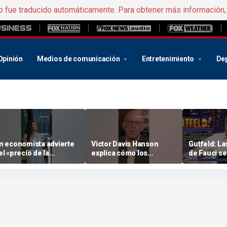
b fue traducido automáticamente. Para obtener más información
Opinión
Medios de comunicación
Entretenimiento
De
n economista advierte
Victor Davis Hanson
Gutfeld: La
el «precio de la
explica cómo los
de Fauci s
mbigüedad» en los
socialistas radicales se
interpreta
ensajes de la Reserva
hicieron con el control
controvert
ederal
del Partido Demócrata