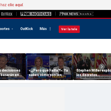
, haz
clic aquí
.
portes
OutKick
Más
Ver la tele
s decisiones
«¡¿Pero qué Failla?!»: Ya
Stephen Miller expli
e basarán en
sabes cómo son los
los decretos
ciones
demócratas
presidenciales de
idas
Trump sobre la
ciudadanía por
nacimiento