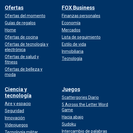
Ofertas
FOX Business
Ofertas del momento
Finanzas personales
Guías de regalos
Economía
Home
Mercados
Ofertas de cocina
Lista de seguimiento
Ofertas de tecnología y
Estilo de vida
electrónica
Inmobiliaria
Ofertas de salud y
Tecnología
fitness
Ofertas de belleza y
moda
Ciencia y
Juegos
tecnología
Scattergories Diario
Aire y espacio
5 Across the Letter Word
Game
Seguridad
Hacia abajo
Innovación
Sudoku
Videojuegos
Intercambio de palabras
Tecnología militar