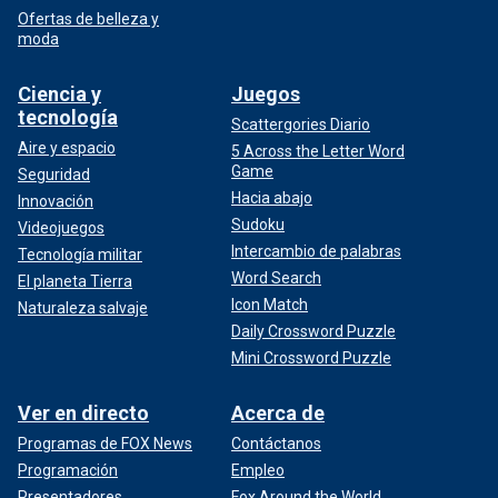
Ofertas de belleza y
moda
Ciencia y
Juegos
tecnología
Scattergories Diario
Aire y espacio
5 Across the Letter Word
Game
Seguridad
Hacia abajo
Innovación
Sudoku
Videojuegos
Intercambio de palabras
Tecnología militar
Word Search
El planeta Tierra
Icon Match
Naturaleza salvaje
Daily Crossword Puzzle
Mini Crossword Puzzle
Ver en directo
Acerca de
Programas de FOX News
Contáctanos
Programación
Empleo
Presentadores
Fox Around the World