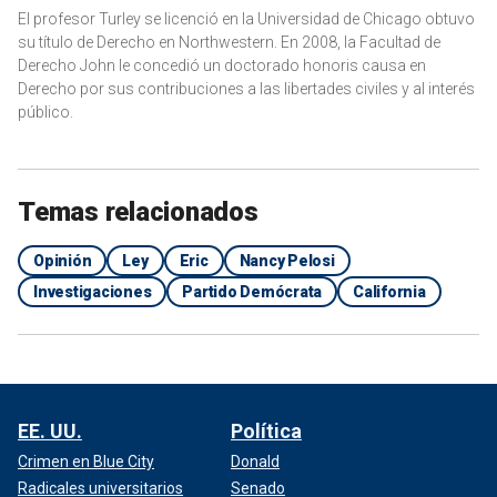
El profesor Turley se licenció en la Universidad de Chicago obtuvo
su título de Derecho en Northwestern. En 2008, la Facultad de
Derecho John le concedió un doctorado honoris causa en
Derecho por sus contribuciones a las libertades civiles y al interés
público.
Temas relacionados
Opinión
Ley
Eric
Nancy Pelosi
Investigaciones
Partido Demócrata
California
EE. UU.
Política
Crimen en Blue City
Donald
Radicales universitarios
Senado