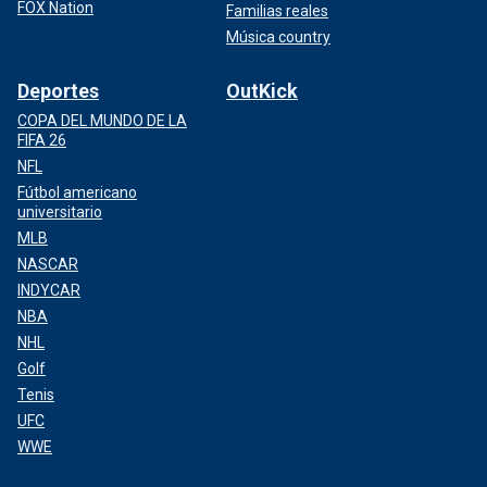
FOX Nation
Familias reales
Música country
Deportes
OutKick
COPA DEL MUNDO DE LA
FIFA 26
NFL
Fútbol americano
universitario
MLB
NASCAR
INDYCAR
NBA
NHL
Golf
Tenis
UFC
WWE