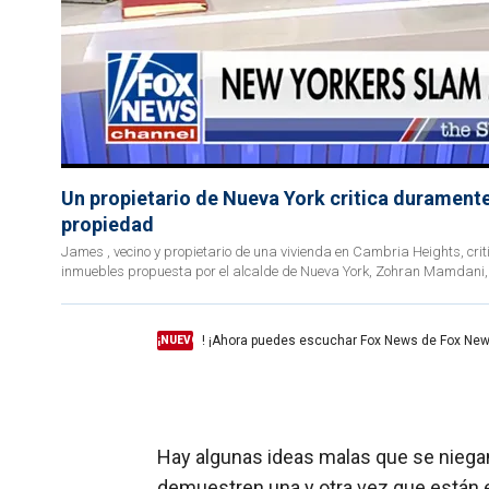
Un propietario de Nueva York critica duramente
propiedad
James , vecino y propietario de una vivienda en Cambria Heights, cri
inmuebles propuesta por el alcalde de Nueva York, Zohran Mamdani, y
! ¡Ahora puedes escuchar Fox News de Fox New
¡NUEVO
Hay algunas ideas malas que se niega
demuestren una y otra vez que están 