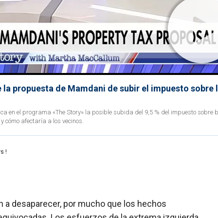
 la propuesta de Mamdani de subir el impuesto sobre 
tica en el programa «The Story» la posible subida del 9,5 % del impuesto sobre 
 cómo afectaría a los vecinos.
s !
n a desaparecer, por mucho que los hechos
equivocadas. Los esfuerzos de la extrema izquierda