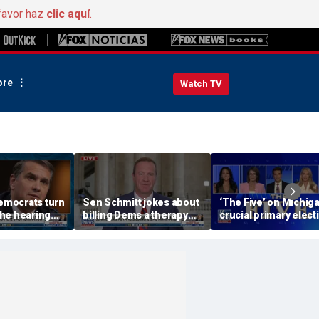
favor haz
clic aquí
.
re
Watch TV
Democrats turn
Sen Schmitt jokes about
‘The Five’ on Michiga
he hearing
billing Dems a therapy
crucial primary elect
 Hill circus'
bill after Blanche hearing