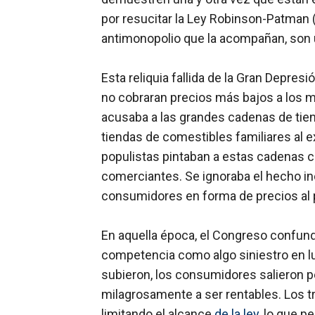
por resucitar la Ley Robinson-Patman (
antimonopolio que la acompañan, son
Esta reliquia fallida de la Gran Depres
no cobraran precios más bajos a los
acusaba a las grandes cadenas de tien
tiendas de comestibles familiares al e
populistas pintaban a estas cadenas
comerciantes. Se ignoraba el hecho i
consumidores en forma de precios al
En aquella época, el Congreso confundió
competencia como algo siniestro en lu
subieron, los consumidores salieron p
milagrosamente a ser rentables. Los t
limitando el alcance
de la ley
, lo que p