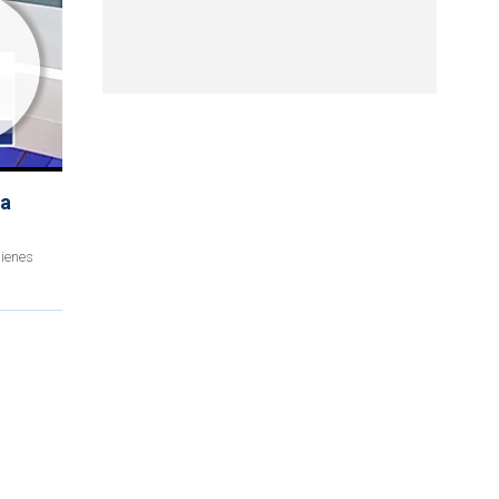
la
bienes