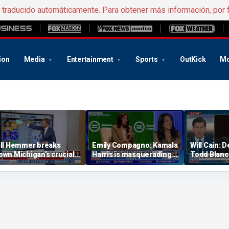
e traducido automáticamente. Para obtener más información, por 
ion
Media
Entertainment
Sports
OutKick
Mo
ill Hemmer breaks
Emily Compagno: Kamala
Will Cain: 
own Michigan’s crucial
Harris is masquerading
Todd Blanc
rimary election on the
as a socialist
into 'Capitol
ig Board