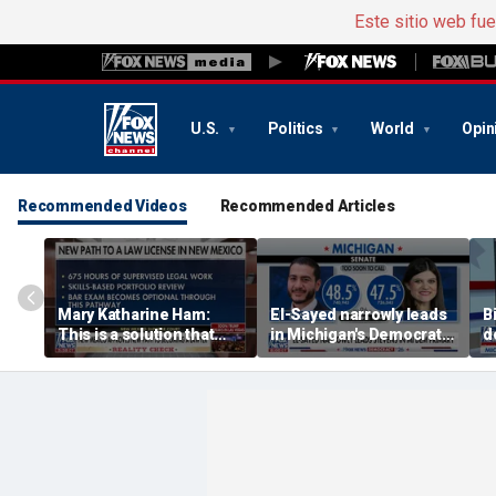
Este sitio web fu
U.S.
Politics
World
Opin
Recommended Videos
Recommended Articles
Mary Katharine Ham:
El-Sayed narrowly leads
B
This is a solution that
in Michigan's Democratic
d
papers over a problem
Senate primary
p
B