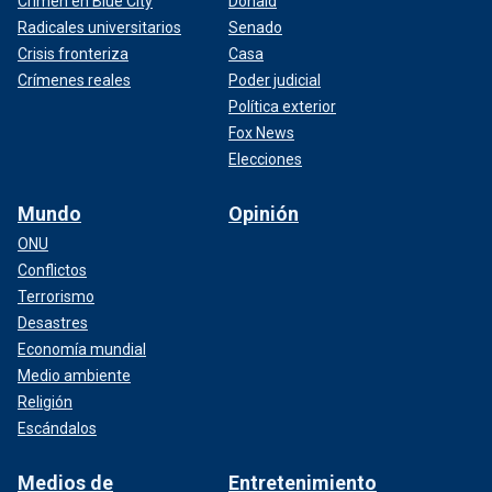
Crimen en Blue City
Donald
Radicales universitarios
Senado
Crisis fronteriza
Casa
Crímenes reales
Poder judicial
Política exterior
Fox News
Elecciones
Mundo
Opinión
ONU
Conflictos
Terrorismo
Desastres
Economía mundial
Medio ambiente
Religión
Escándalos
Medios de
Entretenimiento