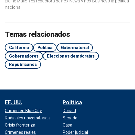
Elaine Mallon es redactora de Fox News y Fox Business la política
nacional.
Temas relacionados
California
Política
Gubernatorial
Gobernadores
Elecciones demócratas
Republicanos
EE. UU.
Política
Crimen en Blue City
Donald
Radicales universitarios
Senado
Crisis fronteriza
Casa
Crímenes reales
Poder judicial