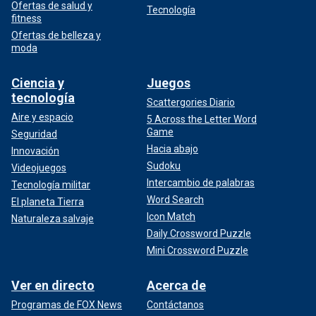
Ofertas de salud y
Tecnología
fitness
Ofertas de belleza y
moda
Ciencia y
Juegos
tecnología
Scattergories Diario
Aire y espacio
5 Across the Letter Word
Game
Seguridad
Hacia abajo
Innovación
Sudoku
Videojuegos
Intercambio de palabras
Tecnología militar
Word Search
El planeta Tierra
Icon Match
Naturaleza salvaje
Daily Crossword Puzzle
Mini Crossword Puzzle
Ver en directo
Acerca de
Programas de FOX News
Contáctanos