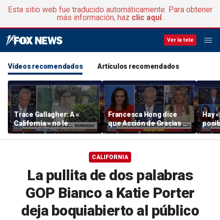
Esta sitio web fue traducido automáticamente. Para obtener
más información, haz
clic aquí
.
Ver la tele
Vídeos recomendados
Artículos recomendados
Trace Gallagher: A «
Francesca Hong dice
Hay 
California » no le
que Acción de Gracias es
posib
importan los impuestos,
su «fiesta favorita» tras la
algu
el fraude, los abusos ni
petición que hubo hace
Michi
los baños
tiempo para cancelarla
espal
CALIFORNIA
segú
La pullita de dos palabras
GOP Bianco a Katie Porter
deja boquiabierto al público