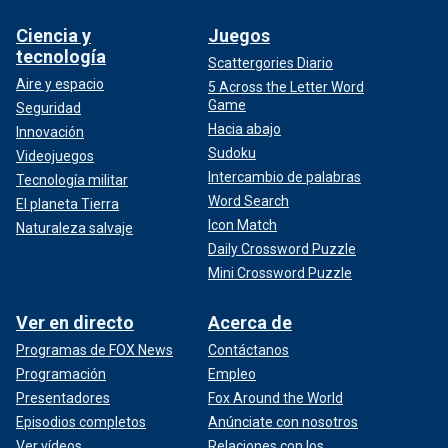
Ciencia y
Juegos
tecnología
Scattergories Diario
Aire y espacio
5 Across the Letter Word
Game
Seguridad
Hacia abajo
Innovación
Sudoku
Videojuegos
Intercambio de palabras
Tecnología militar
Word Search
El planeta Tierra
Icon Match
Naturaleza salvaje
Daily Crossword Puzzle
Mini Crossword Puzzle
Ver en directo
Acerca de
Programas de FOX News
Contáctanos
Programación
Empleo
Presentadores
Fox Around the World
Episodios completos
Anúnciate con nosotros
Ver vídeos
Relaciones con los