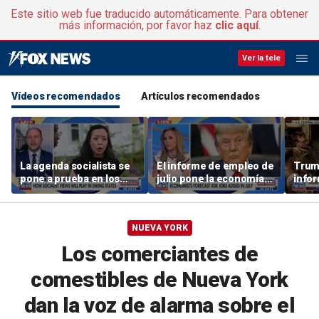
Este sitio web fue traducido automáticamente. Para obtener
más información, por favor haz
clic aquí
.
Ver la tele
Vídeos recomendados
Artículos recomendados
La agenda socialista se
El informe de empleo de
Trum
pone a prueba en los
julio pone la economía
infor
estados indecisos
en el punto de mira
escas
UU.
NUEVA YORK
Los comerciantes de
comestibles de Nueva York
dan la voz de alarma sobre el