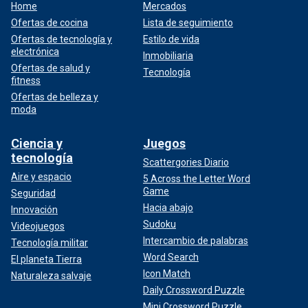
Home
Mercados
Ofertas de cocina
Lista de seguimiento
Ofertas de tecnología y
Estilo de vida
electrónica
Inmobiliaria
Ofertas de salud y
Tecnología
fitness
Ofertas de belleza y
moda
Ciencia y
Juegos
tecnología
Scattergories Diario
Aire y espacio
5 Across the Letter Word
Game
Seguridad
Hacia abajo
Innovación
Sudoku
Videojuegos
Intercambio de palabras
Tecnología militar
Word Search
El planeta Tierra
Icon Match
Naturaleza salvaje
Daily Crossword Puzzle
Mini Crossword Puzzle