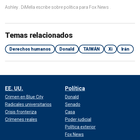
Ashley . DiMella escribe sobre política para Fox News .
Temas relacionados
Derechos humanos
Donald
TAIWÁN
Xi
Irán
EE. UU.
Política
Crimen en Blue City
Donald
Radicales universitarios
Senado
Crisis fronteriza
Casa
Crímenes reales
Poder judicial
Política exterior
Fox News