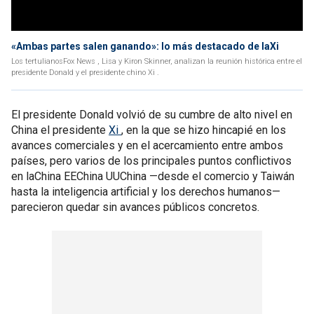
«Ambas partes salen ganando»: lo más destacado de laXi
Los tertulianosFox News , Lisa y Kiron Skinner, analizan la reunión histórica entre el
presidente Donald y el presidente chino Xi .
El presidente Donald volvió de su cumbre de alto nivel en
China el presidente
Xi
, en la que se hizo hincapié en los
avances comerciales y en el acercamiento entre ambos
países, pero varios de los principales puntos conflictivos
en laChina EEChina UUChina —desde el comercio y Taiwán
hasta la inteligencia artificial y los derechos humanos—
parecieron quedar sin avances públicos concretos.