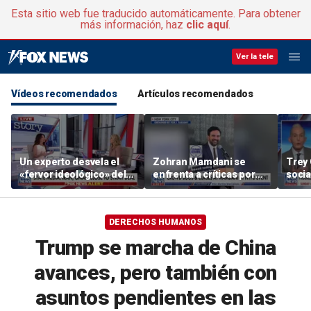
Esta sitio web fue traducido automáticamente. Para obtener
más información, haz
clic aquí
.
Ver la tele
Vídeos recomendados
Artículos recomendados
Un experto desvela el
Zohran Mamdani se
Trey
«fervor ideológico» del
enfrenta a críticas por
socia
régimen iraní
sus costosas
una 
propuestas políticas
reco
DERECHOS HUMANOS
Trump se marcha de China
avances, pero también con
asuntos pendientes en las