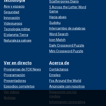
Scattergories Diario
Aire y espacio
5 Across the Letter Word
Game
Seguridad
Hacia abajo
Innovación
Sudoku
Videojuegos
Intercambio de palabras
Tecnología militar
Word Search
El planeta Tierra
Icon Match
Naturaleza salvaje
Daily Crossword Puzzle
Mini Crossword Puzzle
Ver en directo
Acerca de
Programas de FOX News
Contáctanos
Programación
Empleo
Presentadores
Fox Around the World
Episodios completos
Anúnciate con nosotros
Ver vídeos
Relaciones con los
medios
Noticias
Información corporativa