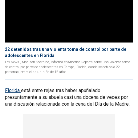
22 detenidos tras una violenta toma de control por parte de
adolescentes en Florida
Fox News , Madison Scarpino, informa enAmerica Reports sobre una violenta toma
de control por parte de adolescentes en Tampa, Florida, donde se detuvo a 22
personas, entre ellas un niño de 12 años.
Florida
está entre rejas tras haber apuñalado
presuntamente a su abuela casi una docena de veces por
una discusión relacionada con la cena del Día de la Madre.