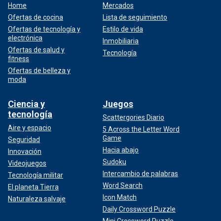
Home
Mercados
Ofertas de cocina
Lista de seguimiento
Ofertas de tecnología y
Estilo de vida
electrónica
Inmobiliaria
Ofertas de salud y
Tecnología
fitness
Ofertas de belleza y
moda
Ciencia y
Juegos
tecnología
Scattergories Diario
Aire y espacio
5 Across the Letter Word
Game
Seguridad
Hacia abajo
Innovación
Sudoku
Videojuegos
Intercambio de palabras
Tecnología militar
Word Search
El planeta Tierra
Icon Match
Naturaleza salvaje
Daily Crossword Puzzle
Mini Crossword Puzzle