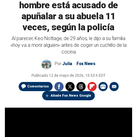
hombre está acusado de
apuñalar a su abuela 11
veces, según la policía
Al parecer, Keo Nottage, de 29 años, le dijo a su familia
«hoy va a morir alguien» antes de coger un cuchillo de la
cocina
Por
Julia
Fox News
Publicado
12 de mayo de 2026, 10:53 h EDT
Comentarios
Añade Fox News Google