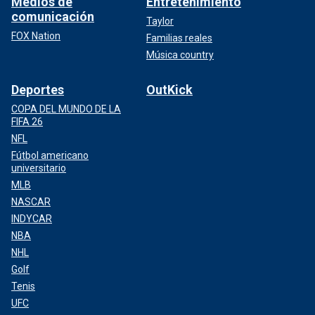
Medios de
Entretenimiento
comunicación
Taylor
FOX Nation
Familias reales
Música country
Deportes
OutKick
COPA DEL MUNDO DE LA
FIFA 26
NFL
Fútbol americano
universitario
MLB
NASCAR
INDYCAR
NBA
NHL
Golf
Tenis
UFC