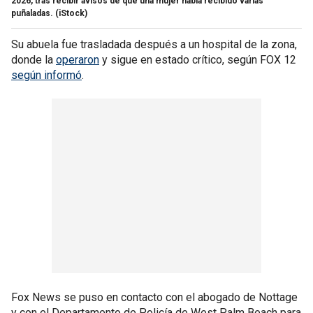
2026, tras recibir avisos de que una mujer había recibido varias
puñaladas.
(iStock)
Su abuela fue trasladada después a un hospital de la zona,
donde la
operaron
y sigue en estado crítico, según FOX 12
según informó
.
Fox News se puso en contacto con el abogado de Nottage
y con el Departamento de Policía de West Palm Beach para