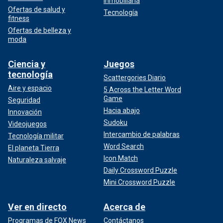
Inmobiliaria
Ofertas de salud y
Tecnología
fitness
Ofertas de belleza y
moda
Ciencia y
Juegos
tecnología
Scattergories Diario
Aire y espacio
5 Across the Letter Word
Game
Seguridad
Hacia abajo
Innovación
Sudoku
Videojuegos
Intercambio de palabras
Tecnología militar
Word Search
El planeta Tierra
Icon Match
Naturaleza salvaje
Daily Crossword Puzzle
Mini Crossword Puzzle
Ver en directo
Acerca de
Programas de FOX News
Contáctanos