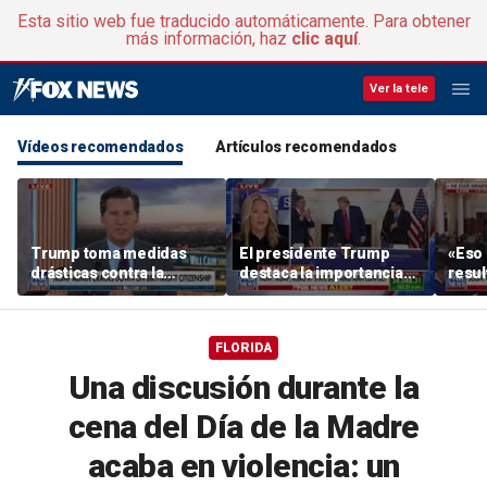
Esta sitio web fue traducido automáticamente. Para obtener
más información, haz
clic aquí
.
Ver la tele
Vídeos recomendados
Artículos recomendados
Trump toma medidas
El presidente Trump
«Eso 
drásticas contra la
destaca la importancia
resul
ciudadanía por
de los minerales críticos
exmi
nacimiento mediante
decretos presidenciales
FLORIDA
Una discusión durante la
cena del Día de la Madre
acaba en violencia: un