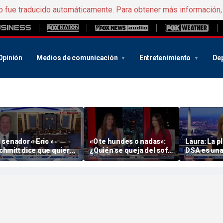
b fue traducido automáticamente. Para obtener más información
Opinión
Medios de comunicación
Entretenimiento
De
l senador « Eric »
«O te hundes o nadas»:
Laura: La p
chmitt dice que quiere
¿Quién se queja del sofá
DSA es un
ue el Senado se quede
del Despacho Oval?
«mezcolan
asta que se terminen
políticas h
as tareas más
mportantes