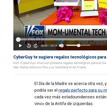
CyberGuy te sugiere regalos tecnológicos para 
Kurt «CyberGuy» Knutsson presenta regalos tecnológicos para el Dí
Neo, Norton Antivirus Plus y un Switchbot AI Art Frame.
El Día de la Madre se acerca otra vez, 
podría ser el
regalo perfecto para su 
cada vez más estadounidenses están 
vino» de la Antifa de izquierdas.