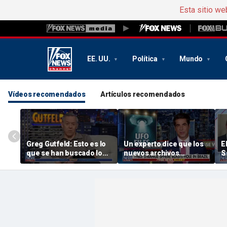
Esta sitio we
EE. UU.
Política
Mundo
Vídeos recomendados
Artículos recomendados
Greg Gutfeld: Esto es lo
Un experto dice que los
E
que se han buscado los
nuevos archivos
S
demócratas
muestran pruebas
q
«significativas» de los
h
UAP
l
i