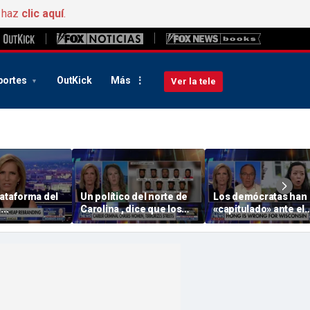
, haz
clic aquí
.
portes
OutKick
Más
Ver la tele
lataforma del
Un político del norte de
Los demócratas han
a
Carolina , dice que los
«capitulado» ante el
za» de
demócratas están
socialismo, dice GOP 
orribles
mimando a los
candidato a
delincuentes
gobernadorWiscons