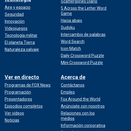
Scattergories Diario
Aire y espacio
5 Across the Letter Word
Game
Seguridad
Hacia abajo
Innovación
Sudoku
Videojuegos
Intercambio de palabras
Tecnología militar
Word Search
El planeta Tierra
Icon Match
Naturaleza salvaje
Daily Crossword Puzzle
Mini Crossword Puzzle
Ver en directo
Acerca de
Programas de FOX News
Contáctanos
Programación
Empleo
Presentadores
Fox Around the World
Episodios completos
Anúnciate con nosotros
Ver vídeos
Relaciones con los
medios
Noticias
Información corporativa