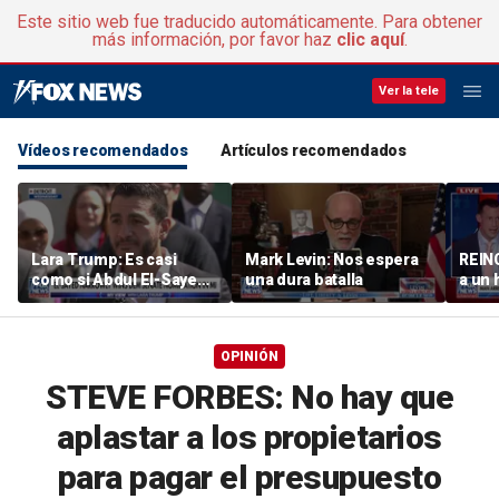
Este sitio web fue traducido automáticamente. Para obtener
más información, por favor haz
clic aquí
.
Ver la tele
Vídeos recomendados
Artículos recomendados
Lara Trump: Es casi
Mark Levin: Nos espera
REIN
como si Abdul El-Sayed
una dura batalla
a un 
quisiera que Mike
han a
Rogers fuera el próximo
veces
senador de Michigan
agred
OPINIÓN
STEVE FORBES: No hay que
aplastar a los propietarios
para pagar el presupuesto