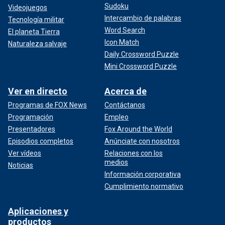
Sudoku
Videojuegos
Intercambio de palabras
Tecnología militar
Word Search
El planeta Tierra
Icon Match
Naturaleza salvaje
Daily Crossword Puzzle
Mini Crossword Puzzle
Ver en directo
Acerca de
Programas de FOX News
Contáctanos
Programación
Empleo
Presentadores
Fox Around the World
Episodios completos
Anúnciate con nosotros
Ver vídeos
Relaciones con los
medios
Noticias
Información corporativa
Cumplimiento normativo
Aplicaciones y
productos