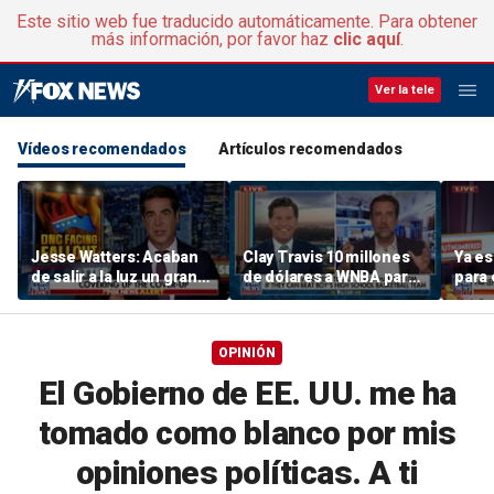
Este sitio web fue traducido automáticamente. Para obtener
más información, por favor haz
clic aquí
.
Ver la tele
Vídeos recomendados
Artículos recomendados
Jesse Watters: Acaban
Clay Travis 10 millones
Ya es
de salir a la luz un gran
de dólares a WNBA para
para 
encubrimiento
que jueguen contra un
Demó
equipo masculino de
instituto
OPINIÓN
El Gobierno de EE. UU. me ha
tomado como blanco por mis
opiniones políticas. A ti