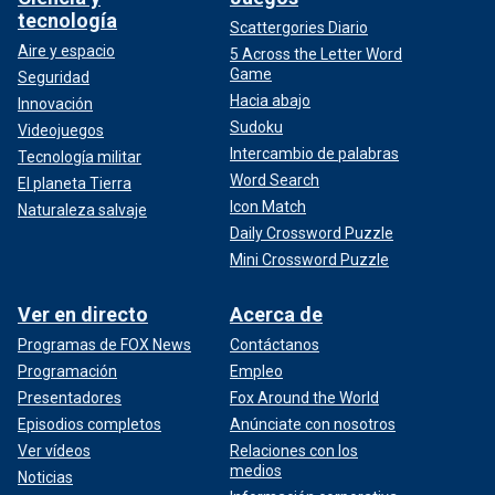
tecnología
Scattergories Diario
Aire y espacio
5 Across the Letter Word
Game
Seguridad
Hacia abajo
Innovación
Sudoku
Videojuegos
Intercambio de palabras
Tecnología militar
Word Search
El planeta Tierra
Icon Match
Naturaleza salvaje
Daily Crossword Puzzle
Mini Crossword Puzzle
Ver en directo
Acerca de
Programas de FOX News
Contáctanos
Programación
Empleo
Presentadores
Fox Around the World
Episodios completos
Anúnciate con nosotros
Ver vídeos
Relaciones con los
medios
Noticias