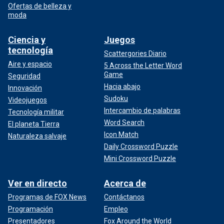
Ofertas de belleza y
moda
Ciencia y
Juegos
tecnología
Scattergories Diario
Aire y espacio
5 Across the Letter Word
Game
Seguridad
Hacia abajo
Innovación
Sudoku
Videojuegos
Intercambio de palabras
Tecnología militar
Word Search
El planeta Tierra
Icon Match
Naturaleza salvaje
Daily Crossword Puzzle
Mini Crossword Puzzle
Ver en directo
Acerca de
Programas de FOX News
Contáctanos
Programación
Empleo
Presentadores
Fox Around the World