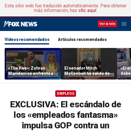
Esta sitio web fue traducido automáticamente. Para obtener
más información, haz
clic aquí
.
Ver la tele
Vídeos recomendados
Artículos recomendados
«The Five»: Zohran
El senador Mitch
«El a
Mamdani se enfrenta a la
McConnell ha salido del
deber
realidad
centro de rehabilitación
venir
EMPLEOS
EXCLUSIVA: El escándalo de
los «empleados fantasma»
impulsa GOP contra un