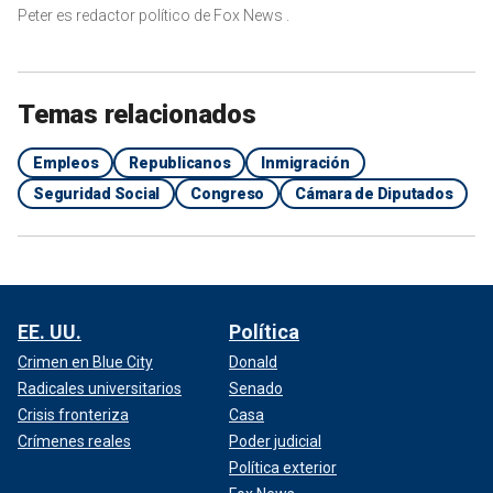
Peter es redactor político de Fox News .
Temas relacionados
Empleos
Republicanos
Inmigración
Seguridad Social
Congreso
Cámara de Diputados
EE. UU.
Política
Crimen en Blue City
Donald
Radicales universitarios
Senado
Crisis fronteriza
Casa
Crímenes reales
Poder judicial
Política exterior