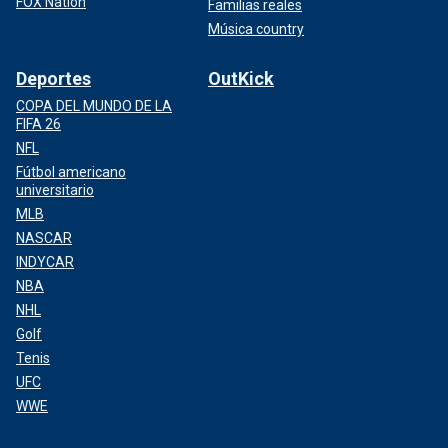
FOX Nation
Familias reales
Música country
Deportes
OutKick
COPA DEL MUNDO DE LA
FIFA 26
NFL
Fútbol americano
universitario
MLB
NASCAR
INDYCAR
NBA
NHL
Golf
Tenis
UFC
WWE