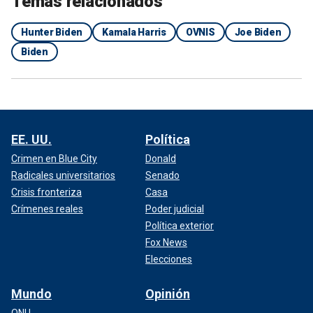
Temas relacionados
Hunter Biden
Kamala Harris
OVNIS
Joe Biden
Biden
EE. UU.
Política
Crimen en Blue City
Donald
Radicales universitarios
Senado
Crisis fronteriza
Casa
Crímenes reales
Poder judicial
Política exterior
Fox News
Elecciones
Mundo
Opinión