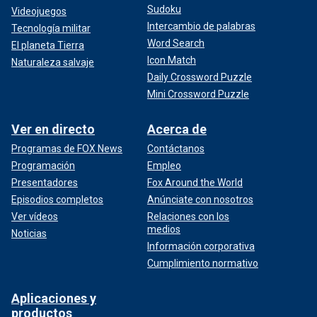
Sudoku
Videojuegos
Intercambio de palabras
Tecnología militar
Word Search
El planeta Tierra
Icon Match
Naturaleza salvaje
Daily Crossword Puzzle
Mini Crossword Puzzle
Ver en directo
Acerca de
Programas de FOX News
Contáctanos
Programación
Empleo
Presentadores
Fox Around the World
Episodios completos
Anúnciate con nosotros
Ver vídeos
Relaciones con los
medios
Noticias
Información corporativa
Cumplimiento normativo
Aplicaciones y
productos