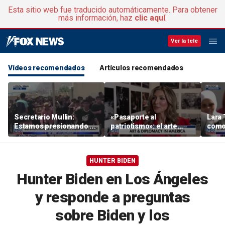
Esta sitio web fue traducido automáticamente. Para obtener
más información, haz
clic aquí
.
Ver la tele
Vídeos recomendados
Artículos recomendados
Secretario Mullin:
«Pasaporte al
Lara 
Estamos presionando a
patriotismo»: el arte
como 
los terroristas por mar,
como herramienta
quisi
aire y tierra
diplomática
Roger
sena
HUNTER BIDEN
Hunter Biden en Los Ángeles
y responde a preguntas
sobre Biden y los