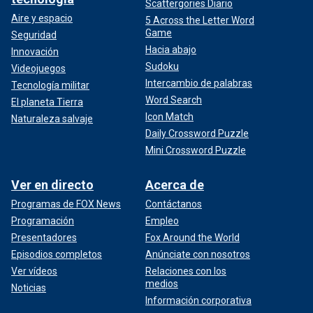
Scattergories Diario
Aire y espacio
5 Across the Letter Word
Game
Seguridad
Hacia abajo
Innovación
Sudoku
Videojuegos
Intercambio de palabras
Tecnología militar
Word Search
El planeta Tierra
Icon Match
Naturaleza salvaje
Daily Crossword Puzzle
Mini Crossword Puzzle
Ver en directo
Acerca de
Programas de FOX News
Contáctanos
Programación
Empleo
Presentadores
Fox Around the World
Episodios completos
Anúnciate con nosotros
Ver vídeos
Relaciones con los
medios
Noticias
Información corporativa