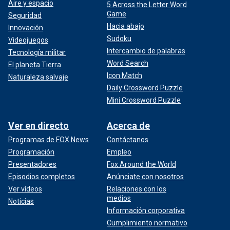
Aire y espacio
5 Across the Letter Word
Game
Seguridad
Hacia abajo
Innovación
Sudoku
Videojuegos
Intercambio de palabras
Tecnología militar
Word Search
El planeta Tierra
Icon Match
Naturaleza salvaje
Daily Crossword Puzzle
Mini Crossword Puzzle
Ver en directo
Acerca de
Programas de FOX News
Contáctanos
Programación
Empleo
Presentadores
Fox Around the World
Episodios completos
Anúnciate con nosotros
Ver vídeos
Relaciones con los
medios
Noticias
Información corporativa
Cumplimiento normativo