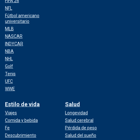
FIFA 26
NFL
Fútbol americano
universitario
MLB
NASCAR
INDYCAR
NBA
NHL
Golf
Tenis
UFC
WWE
Estilo de vida
Salud
Viajes
Longevidad
Comida y bebida
Salud cerebral
Fe
Pérdida de peso
Descubrimiento
Salud del sueño