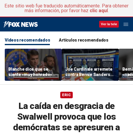
Este sitio web fue traducido automáticamente. Para obtener
más información, por favor haz
clic aquí
.
Ver la tele
Vídeos recomendados
Artículos recomendados
Blanche dice que se
Joe Cardinale arremete
Berni
siente «muy honrado»
contra Bernie Sanders
«nadi
por Trump tras su
por sus comentarios
el pr
confirmación en el
sobre «quitarle la
polic
Senado
financiación a la policía»
ERIC
La caída en desgracia de
Swalwell provoca que los
demócratas se apresuren a