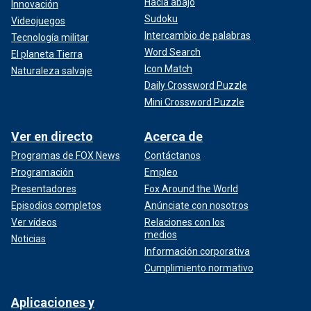
Hacia abajo
Innovación
Sudoku
Videojuegos
Intercambio de palabras
Tecnología militar
Word Search
El planeta Tierra
Icon Match
Naturaleza salvaje
Daily Crossword Puzzle
Mini Crossword Puzzle
Ver en directo
Acerca de
Programas de FOX News
Contáctanos
Programación
Empleo
Presentadores
Fox Around the World
Episodios completos
Anúnciate con nosotros
Ver vídeos
Relaciones con los
medios
Noticias
Información corporativa
Cumplimiento normativo
Aplicaciones y