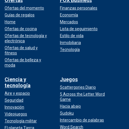
Ofertas
FOX Business
Ofertas del momento
Finanzas personales
Guías de regalos
Economía
Home
Mercados
Ofertas de cocina
Lista de seguimiento
Ofertas de tecnología y
Estilo de vida
electrónica
Inmobiliaria
Ofertas de salud y
Tecnología
fitness
Ofertas de belleza y
moda
Ciencia y
Juegos
tecnología
Scattergories Diario
Aire y espacio
5 Across the Letter Word
Game
Seguridad
Hacia abajo
Innovación
Sudoku
Videojuegos
Intercambio de palabras
Tecnología militar
Word Search
El planeta Tierra