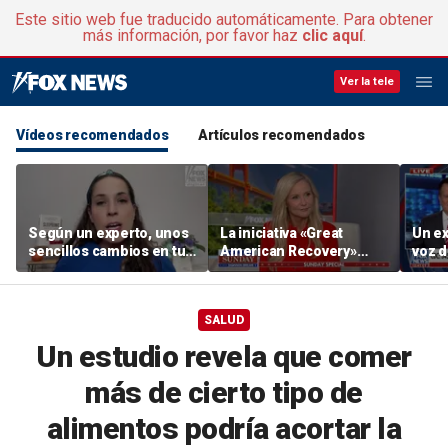
Este sitio web fue traducido automáticamente. Para obtener
más información, por favor haz
clic aquí
.
Ver la tele
Vídeos recomendados
Artículos recomendados
Según un experto, unos
La iniciativa «Great
Un ex
sencillos cambios en tu
American Recovery»
voz d
entorno para dormir
impulsa la lucha contra la
aumen
pueden mejorar el
adicción
descanso
SALUD
Un estudio revela que comer
más de cierto tipo de
alimentos podría acortar la