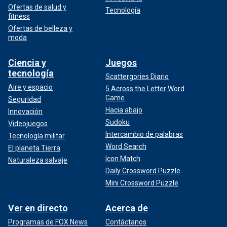
Ofertas de salud y
Tecnología
fitness
Ofertas de belleza y
moda
Ciencia y
Juegos
tecnología
Scattergories Diario
Aire y espacio
5 Across the Letter Word
Game
Seguridad
Hacia abajo
Innovación
Sudoku
Videojuegos
Intercambio de palabras
Tecnología militar
Word Search
El planeta Tierra
Icon Match
Naturaleza salvaje
Daily Crossword Puzzle
Mini Crossword Puzzle
Ver en directo
Acerca de
Programas de FOX News
Contáctanos