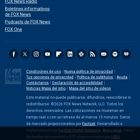
FOX News Radio
Boletines informativos
de FOX News
Podcasts de FOX News
FOX One
Condiciones de uso
Nueva política de privacidad
Tus opciones de privacidad
Política de subtítulos
Ayuda
Contáctanos
Declaración de accesibilidad
Noticias Mapa del sitio
Mapa del sitio de vídeos
Este material no puede publicarse, difundirse, reescribirse ni
redistribuirse. ©2026 FOX News Network, LLC. Todos los
derechos reservados. Las cotizaciones se muestran en
tiempo real o con un retraso de al menos 15 minutos. Datos
de mercado proporcionados por
Factset
. Desarrollado e
implementado por
FactSet Digital Solutions
.
Aviso legal
. Datos
de fondos de inversión y ETF proporcionados por
LSEG
.