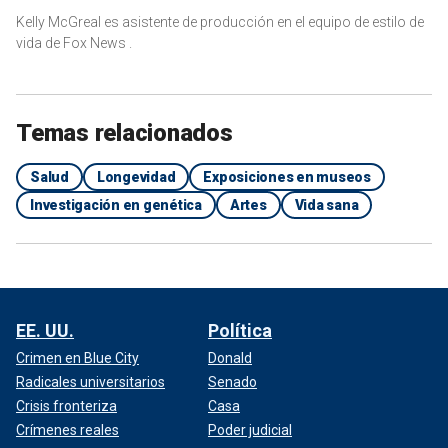
Kelly McGreal es asistente de producción en el equipo de estilo de
vida de Fox News .
Temas relacionados
Salud
Longevidad
Exposiciones en museos
Investigación en genética
Artes
Vida sana
EE. UU.
Política
Crimen en Blue City
Donald
Radicales universitarios
Senado
Crisis fronteriza
Casa
Crímenes reales
Poder judicial