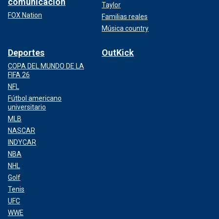
comunicación
Taylor
FOX Nation
Familias reales
Música country
Deportes
OutKick
COPA DEL MUNDO DE LA
FIFA 26
NFL
Fútbol americano
universitario
MLB
NASCAR
INDYCAR
NBA
NHL
Golf
Tenis
UFC
WWE