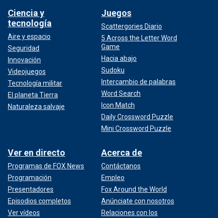
Ciencia y
Juegos
tecnología
Scattergories Diario
Aire y espacio
5 Across the Letter Word
Game
Seguridad
Hacia abajo
Innovación
Sudoku
Videojuegos
Intercambio de palabras
Tecnología militar
Word Search
El planeta Tierra
Icon Match
Naturaleza salvaje
Daily Crossword Puzzle
Mini Crossword Puzzle
Ver en directo
Acerca de
Programas de FOX News
Contáctanos
Programación
Empleo
Presentadores
Fox Around the World
Episodios completos
Anúnciate con nosotros
Ver vídeos
Relaciones con los