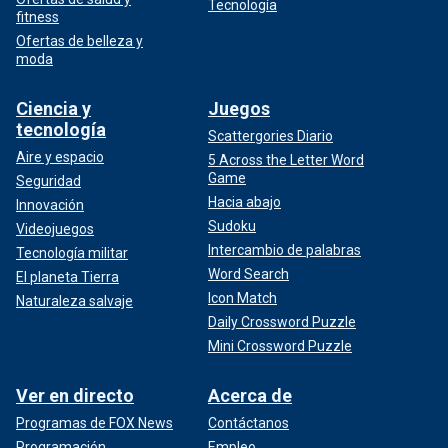
Tecnología
fitness
Ofertas de belleza y
moda
Ciencia y
Juegos
tecnología
Scattergories Diario
Aire y espacio
5 Across the Letter Word
Game
Seguridad
Hacia abajo
Innovación
Sudoku
Videojuegos
Intercambio de palabras
Tecnología militar
Word Search
El planeta Tierra
Icon Match
Naturaleza salvaje
Daily Crossword Puzzle
Mini Crossword Puzzle
Ver en directo
Acerca de
Programas de FOX News
Contáctanos
Programación
Empleo