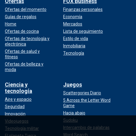
Ofertas
FOX Business
Ofertas del momento
Finanzas personales
Guías de regalos
Economía
Home
Mercados
Ofertas de cocina
Lista de seguimiento
Ofertas de tecnología y
Estilo de vida
electrónica
Inmobiliaria
Ofertas de salud y
Tecnología
fitness
Ofertas de belleza y
moda
Ciencia y
Juegos
tecnología
Scattergories Diario
Aire y espacio
5 Across the Letter Word
Game
Seguridad
Hacia abajo
Innovación
Sudoku
Videojuegos
Intercambio de palabras
Tecnología militar
Word Search
El planeta Tierra