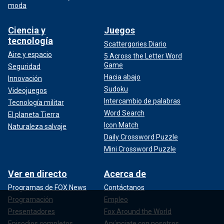
moda
Ciencia y
Juegos
tecnología
Scattergories Diario
Aire y espacio
5 Across the Letter Word
Game
Seguridad
Hacia abajo
Innovación
Sudoku
Videojuegos
Intercambio de palabras
Tecnología militar
Word Search
El planeta Tierra
Icon Match
Naturaleza salvaje
Daily Crossword Puzzle
Mini Crossword Puzzle
Ver en directo
Acerca de
Programas de FOX News
Contáctanos
Programación
Empleo
Presentadores
Fox Around the World
Episodios completos
Anúnciate con nosotros