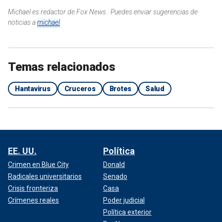
Michael es redactor de Fox News . Puedes enviar sugerencias de
noticias a
michael
Temas relacionados
Hantavirus
Cruceros
Brotes
Salud
EE. UU.
Política
Crimen en Blue City
Donald
Radicales universitarios
Senado
Crisis fronteriza
Casa
Crímenes reales
Poder judicial
Política exterior