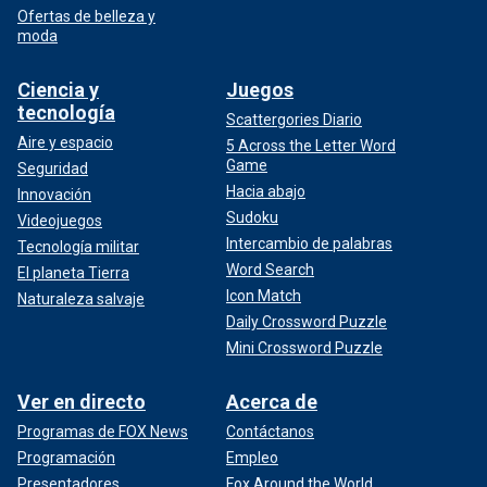
Ofertas de belleza y
moda
Ciencia y
Juegos
tecnología
Scattergories Diario
Aire y espacio
5 Across the Letter Word
Game
Seguridad
Hacia abajo
Innovación
Sudoku
Videojuegos
Intercambio de palabras
Tecnología militar
Word Search
El planeta Tierra
Icon Match
Naturaleza salvaje
Daily Crossword Puzzle
Mini Crossword Puzzle
Ver en directo
Acerca de
Programas de FOX News
Contáctanos
Programación
Empleo
Presentadores
Fox Around the World