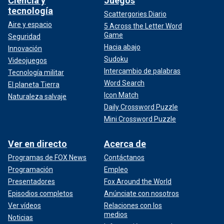
Ciencia y
Juegos
tecnología
Scattergories Diario
Aire y espacio
5 Across the Letter Word
Game
Seguridad
Hacia abajo
Innovación
Sudoku
Videojuegos
Intercambio de palabras
Tecnología militar
Word Search
El planeta Tierra
Icon Match
Naturaleza salvaje
Daily Crossword Puzzle
Mini Crossword Puzzle
Ver en directo
Acerca de
Programas de FOX News
Contáctanos
Programación
Empleo
Presentadores
Fox Around the World
Episodios completos
Anúnciate con nosotros
Ver vídeos
Relaciones con los
medios
Noticias