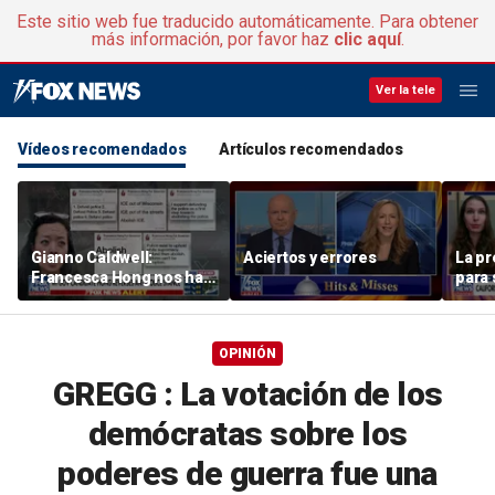
Este sitio web fue traducido automáticamente. Para obtener
más información, por favor haz
clic aquí
.
Ver la tele
Vídeos recomendados
Artículos recomendados
Gianno Caldwell:
Aciertos y errores
La pr
Francesca Hong nos ha
para 
enseñado cómo es de
los 
verdad
OPINIÓN
GREGG : La votación de los
demócratas sobre los
poderes de guerra fue una