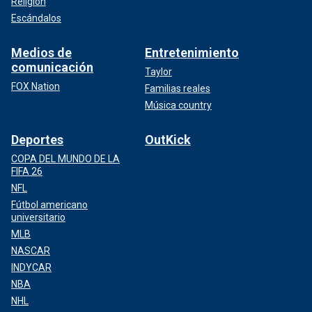
Religión
Escándalos
Medios de
Entretenimiento
comunicación
Taylor
FOX Nation
Familias reales
Música country
Deportes
OutKick
COPA DEL MUNDO DE LA
FIFA 26
NFL
Fútbol americano
universitario
MLB
NASCAR
INDYCAR
NBA
NHL