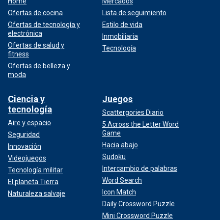
Home
Mercados
Ofertas de cocina
Lista de seguimiento
Ofertas de tecnología y
Estilo de vida
electrónica
Inmobiliaria
Ofertas de salud y
Tecnología
fitness
Ofertas de belleza y
moda
Ciencia y
Juegos
tecnología
Scattergories Diario
Aire y espacio
5 Across the Letter Word
Game
Seguridad
Hacia abajo
Innovación
Sudoku
Videojuegos
Intercambio de palabras
Tecnología militar
Word Search
El planeta Tierra
Icon Match
Naturaleza salvaje
Daily Crossword Puzzle
Mini Crossword Puzzle