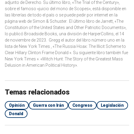
adjunto de Derecho. Su último libro, «The Trial of the Century»,
sobre el famoso «juicio del mono de Scopes», está disponible en
las librerías de todo el país o se puede pedir por internet en la
página web de Simon & Schuster. El último libro de Jarrett, «The
Constitution of the United States and Other Patriotic Documents»,
lo publicó Broadside Books, una división de HarperCollins, el 14
de noviembre de 2023. Gregg el autor del libro número uno en la
lista de New York Times , «The Russia Hoax: The Illicit Scheme to
Clear Hillary Clinton Frame Donald ». Su siguiente libro también fue
New York Times »: «Witch Hunt: The Story of the Greatest Mass
Delusion in American Political History».
Temas relacionados
Opinión
Guerra con Irán
Congreso
Legislación
Donald